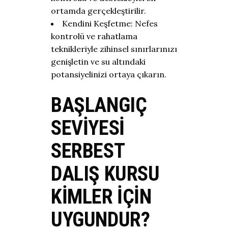
ortamda gerçekleştirilir.
Kendini Keşfetme: Nefes
kontrolü ve rahatlama
teknikleriyle zihinsel sınırlarınızı
genişletin ve su altındaki
potansiyelinizi ortaya çıkarın.
BAŞLANGIÇ
SEVIYESI
SERBEST
DALIŞ KURSU
KIMLER İÇIN
UYGUNDUR?