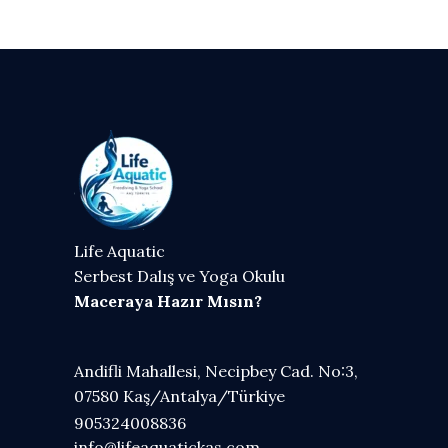
Life Aquatic
Serbest Dalış ve Yoga Okulu
Maceraya Hazır Mısın?
Andifli Mahallesi, Necipbey Cad. No:3,
07580 Kaş/Antalya/Türkiye
905324008836
info@lifeaquatickas.com