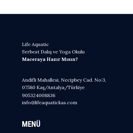
Life Aquatic
Serbest Dalış ve Yoga Okulu
Maceraya Hazır Mısın?
Andifli Mahallesi, Necipbey Cad. No:3,
07580 Kaş/Antalya/Türkiye
905324008836
info@lifeaquatickas.com
MENÜ